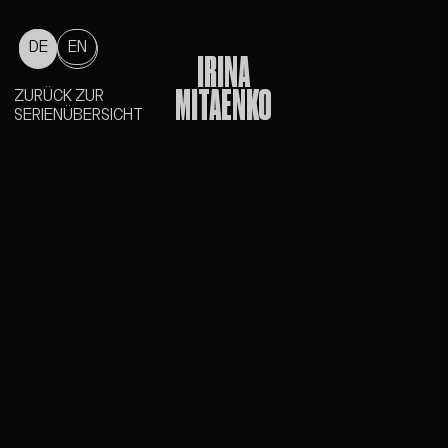
DE
EN
IRINA
MITAENKO
ZURÜCK ZUR
SERIENÜBERSICHT