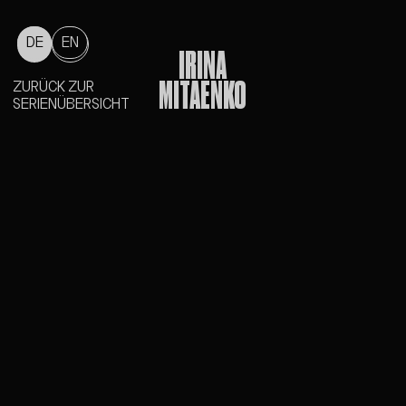
DE
EN
IRINA
MITAENKO
ZURÜCK ZUR
SERIENÜBERSICHT